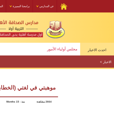
عن المدارس
برامجنا المميزة
الم
مجلس أولياء الأمور
دورة الإسعافات الاولية
احدث الاخبار
مجلس أولياء الأمور
الاخبار
>
موهبتي في لغتي (الخطابة 
2664 مشاهدة
منذ : 15 Months